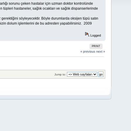
darlığı sorunu çeken hastalar için uzman doktor kontrolünde
en tüpleri hastaneler, sağlık ocakları ve sağlık dispanserlerinde
 gerektiğini söyleyecektir. Böyle durumlarda oksijen tüpü satın
inizin dolum işlemlerini de bu adresten yapabilirsiniz. 2009
Logged
PRINT
« previous
next »
Jump to: