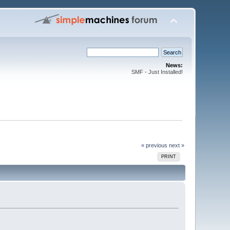
News:
SMF - Just Installed!
« previous
next »
PRINT