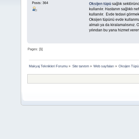
Posts: 364
Oksijen tüpü
sağlık sektöründ
kullanılır. Hastanın sağlıklı 
kullanılır. Evde tedavi görmek
Oksijen tüpünü evde kullanmak 
almalı ya da kiralamalısınız. 
yılından bu yana hizmet veren s
Pages: [
1
]
Makyaj Teknikleri Forumu
»
Site tanıtım
»
Web sayfaları
»
Oksijen Tüpü 