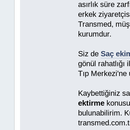
asırlık süre zar
erkek ziyaretçis
Transmed, müşte
kurumdur.
Siz de
Saç eki
gönül rahatlığı
Tıp Merkezi'ne u
Kaybettiğiniz s
ektirme
konusu
bulunabilirim. 
transmed.com.tr