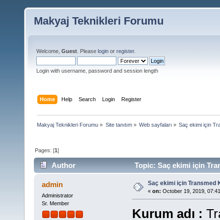
Makyaj Teknikleri Forumu
Welcome,
Guest
. Please
login
or
register
.
Login with username, password and session length
Home
Help
Search
Login
Register
Makyaj Teknikleri Forumu
»
Site tanıtım
»
Web sayfaları
»
Saç ekimi için Tra
Pages: [
1
]
Author
Topic: Saç ekimi için Tra
Saç ekimi için Transmed Kl
admin
«
on:
October 19, 2019, 07:4
Administrator
Sr. Member
Kurum adı :
Tr