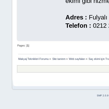
ekimi gibi hizme
Adres :
Fulyalı
Telefon :
0212 
Pages: [
1
]
Makyaj Teknikleri Forumu
»
Site tanıtım
»
Web sayfaları
»
Saç ekimi için Tra
SMF 2.0.9