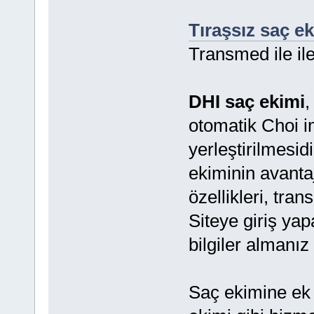
Tıraşsız saç e
Transmed ile ile
DHI saç ekimi
,
otomatik Choi i
yerleştirilmesid
ekiminin avanta
özellikleri, tra
Siteye giriş ya
bilgiler almanız
Saç ekimine ek o