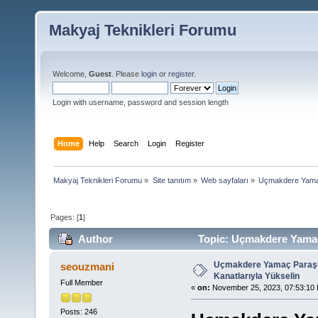
Makyaj Teknikleri Forumu
Welcome,
Guest
. Please
login
or
register
.
Login with username, password and session length
Home
Help
Search
Login
Register
Makyaj Teknikleri Forumu
»
Site tanıtım
»
Web sayfaları
»
Uçmakdere Yamaç
Pages: [
1
]
Author
Topic: Uçmakdere Yamaç 
Uçmakdere Yamaç Paraşü
seouzmani
Kanatlarıyla Yükselin
Full Member
«
on:
November 25, 2023, 07:53:10
Posts: 246