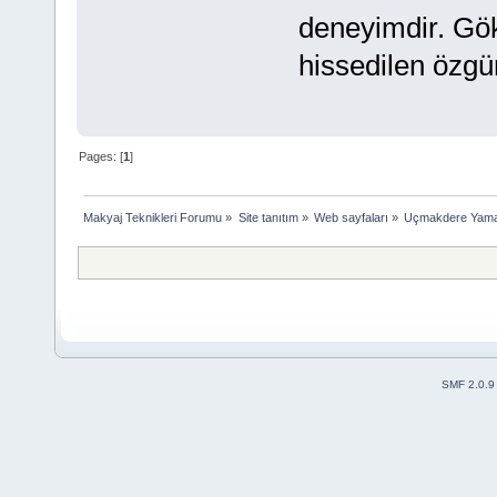
deneyimdir. Gö
hissedilen özgü
Pages: [
1
]
Makyaj Teknikleri Forumu
»
Site tanıtım
»
Web sayfaları
»
Uçmakdere Yamaç
SMF 2.0.9