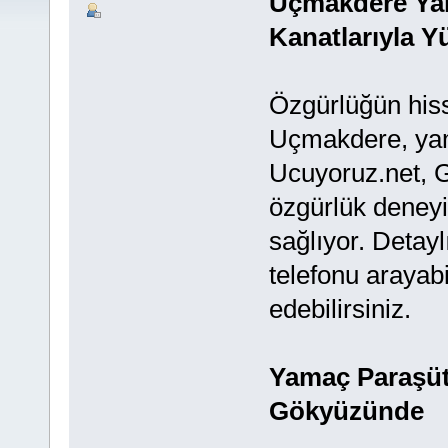
Uçmakdere Ya
Kanatlarıyla Y
Özgürlüğün hisse
Uçmakdere, yama
Ucuyoruz.net, 
özgürlük deneyi
sağlıyor. Detayl
telefonu arayabi
edebilirsiniz.
Yamaç Paraşüt
Gökyüzünde