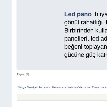
Led pano
ihtiy
gönül rahatlığı i
Birbirinden kulla
panelleri, led a
beğeni toplayan
gücüne güç kat
Pages: [
1
]
Makyaj Teknikleri Forumu
»
Site tanıtım
»
Web sayfaları
»
Led Ekran Üretim 