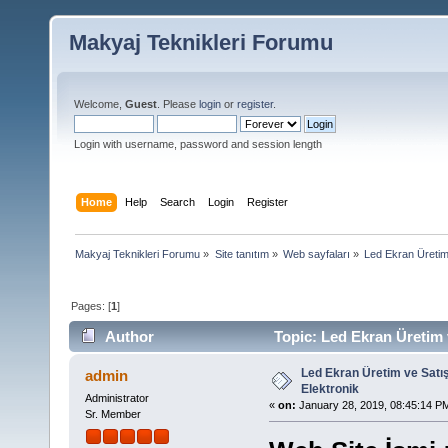
Makyaj Teknikleri Forumu
Welcome,
Guest
. Please
login
or
register
.
Login with username, password and session length
Home
Help
Search
Login
Register
Makyaj Teknikleri Forumu
»
Site tanıtım
»
Web sayfaları
»
Led Ekran Üretim 
Pages: [
1
]
Author
Topic: Led Ekran Üretim v
Led Ekran Üretim ve Satış
admin
Elektronik
Administrator
«
on:
January 28, 2019, 08:45:14 P
Sr. Member