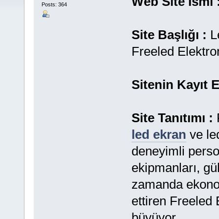
Web Site İsmi 
Posts: 364
Site Başlığı :
Le
Freeled Elektro
Sitenin Kayıt E
Site Tanıtımı :
led ekran
ve led
deneyimli person
ekipmanları, gü
zamanda ekonomi
ettiren Freeled
büyüyor.