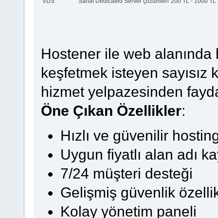
VDS
Sanal Dedicated Server çözümleri
200 TL - 1000 TL
Hostener ile web alanında b
keşfetmek isteyen sayısız k
hizmet yelpazesinden fayd
Öne Çıkan Özellikler
:
Hızlı ve güvenilir hostin
Uygun fiyatlı alan adı ka
7/24 müşteri desteği
Gelişmiş güvenlik özellik
Kolay yönetim paneli