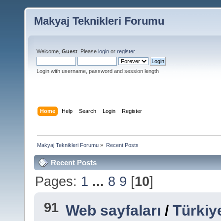
Makyaj Teknikleri Forumu
Welcome,
Guest
. Please
login
or
register
.
Login with username, password and session length
Home
Help
Search
Login
Register
Makyaj Teknikleri Forumu
»
Recent Posts
Recent Posts
Pages:
1
...
8
9
[
10
]
91
Web sayfaları
/
Türkiye