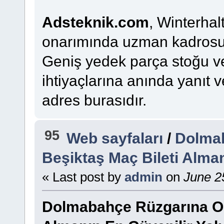
Adsteknik.com
, Winterhal
onarımında uzman kadrosuy
Geniş yedek parça stoğu ve h
ihtiyaçlarına anında yanıt v
adres burasıdır.
95
Web sayfaları
/
Dolmab
Beşiktaş Maç Bileti Alman
« Last post by
admin
on
June 25
Dolmabahçe Rüzgarına Ort