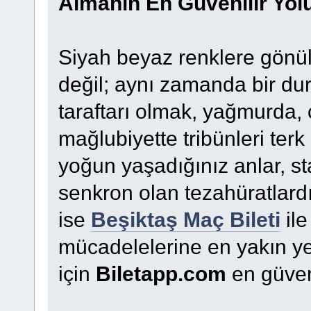
Almanın En Güvenilir Yol
Siyah beyaz renklere gönül
değil; aynı zamanda bir dur
taraftarı olmak, yağmurda, 
mağlubiyette tribünleri terk
yoğun yaşadığınız anlar, st
senkron olan tezahüratlard
ise
Beşiktaş Maç Bileti
ile
mücadelelerine en yakın ye
için
Biletapp.com
en güveni