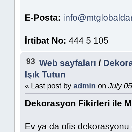
E-Posta:
info@mtglobalda
İrtibat No:
444 5 105
93
Web sayfaları
/
Dekora
Işık Tutun
« Last post by
admin
on
July 05
Dekorasyon Fikirleri ile M
Ev ya da ofis dekorasyonu d