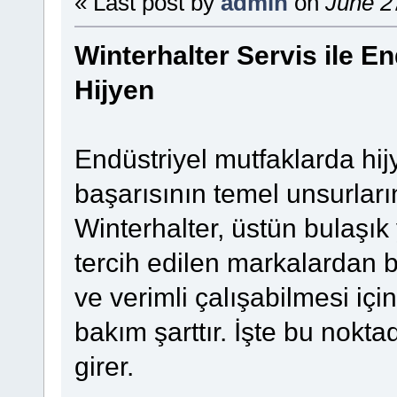
« Last post by
admin
on
June 27
Winterhalter Servis ile En
Hijyen
Endüstriyel mutfaklarda hij
başarısının temel unsurları
Winterhalter, üstün bulaşık
tercih edilen markalardan b
ve verimli çalışabilmesi i
bakım şarttır. İşte bu nokt
girer.