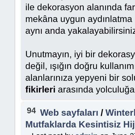
ile dekorasyon alanında fark
mekâna uygun aydınlatma ön
aynı anda yakalayabilirsini
Unutmayın, iyi bir dekoras
değil, ışığın doğru kullanı
alanlarınıza yepyeni bir so
fikirleri
arasında yolculuğa ç
94
Web sayfaları
/
Winterh
Mutfaklarda Kesintisiz Hi